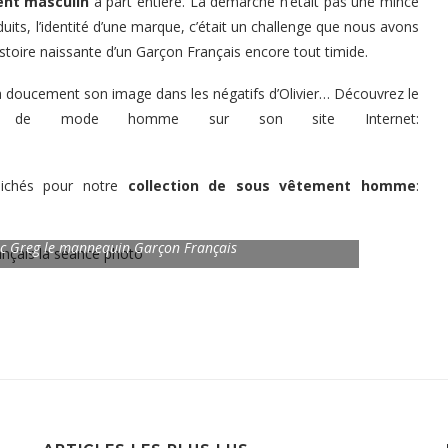
nt masculin
à part entière. La démarche n’était pas une mince
duits, l’identité d’une marque, c’était un challenge que nous avons
istoire naissante d’un Garçon Français encore tout timide.
va doucement son image dans les négatifs d’Olivier… Découvrez le
que de mode homme sur son site Internet:
lichés pour notre
collection de sous vêtement homme
:
vec Greg le mannequin Garçon Français