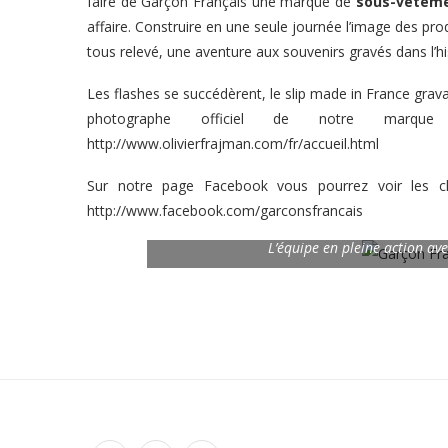
faire de Garçon Français une marque de
sous-vêteme
affaire. Construire en une seule journée l’image des pro
tous relevé, une aventure aux souvenirs gravés dans l’h
Les flashes se succédèrent, le slip made in France gra
photographe officiel de notre mar
http://www.olivierfrajman.com/fr/accueil.html
Sur notre page Facebook vous pourrez voir les c
http://www.facebook.com/garconsfrancais
L’équipe en pleine action a