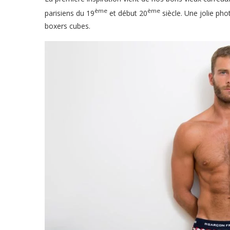
ème
ème
parisiens du 19
et début 20
siècle. Une jolie pho
boxers cubes.