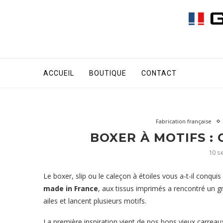
ACCUEIL
BOUTIQUE
CONTACT
Fabrication française
BOXER À MOTIFS : 
10 s
Le boxer, slip ou le caleçon à étoiles vous a-t-il conqui
made in France
, aux tissus imprimés a rencontré un gr
ailes et lancent plusieurs motifs.
La première inspiration vient de nos bons vieux carre