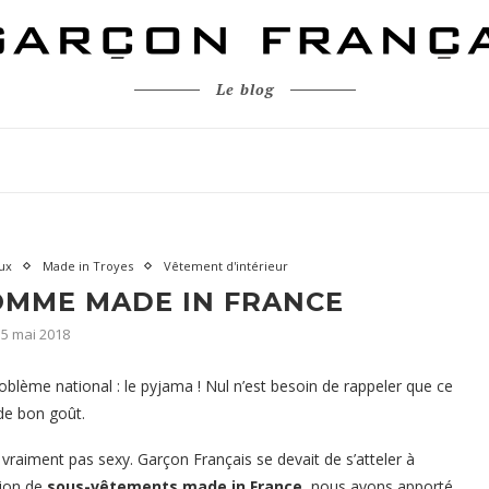
Le blog
ux
Made in Troyes
Vêtement d'intérieur
OMME MADE IN FRANCE
15 mai 2018
blème national : le pyjama ! Nul n’est besoin de rappeler que ce
de bon goût.
iment pas sexy. Garçon Français se devait de s’atteler à
tion de
sous-vêtements made in France
, nous avons apporté