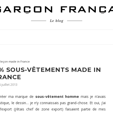
Le blog
aleçon made in France
0% SOUS-VÊTEMENTS MADE IN
RANCE
 juillet 2013
e créer ma marque de
sous-vêtement homme
mais je n’avais
stique, le dessin… je n’y connaissais pas grand-chose. Et oui, j’ai
’export (j’étais chef de zone export) faisaient partie de mes