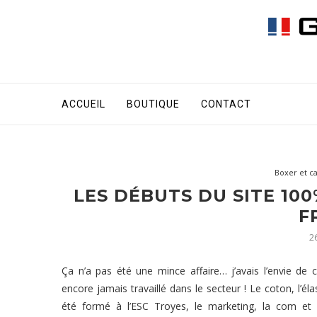
ACCUEIL
BOUTIQUE
CONTACT
Boxer et c
LES DÉBUTS DU SITE 10
F
26
Ça n’a pas été une mince affaire… j’avais l’envie d
encore jamais travaillé dans le secteur ! Le coton, l’éla
été formé à l’ESC Troyes, le marketing, la com et l