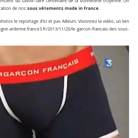
ficient du savoir-faire centenaire de la bonneterie troyenne. Un
ication de nos
sous vêtements made in France
.
otos le reportage d’Ici et pas Ailleurs. Visionnez la vidéo, un lien
gne-ardenne.france3.fr/2013/11/20/le-garcon-francais-des-sous-