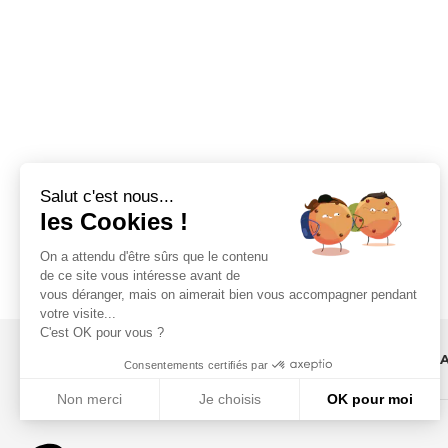
Salut c'est nous...
les Cookies !
On a attendu d'être sûrs que le contenu
de ce site vous intéresse avant de
vous déranger, mais on aimerait bien vous accompagner pendant
votre visite...
C'est OK pour vous ?
F
Consentements certifiés par
Non merci
Je choisis
OK pour moi
Axeptio consent
Plateforme de Gestion du Consentement : Personnalisez vos Optio