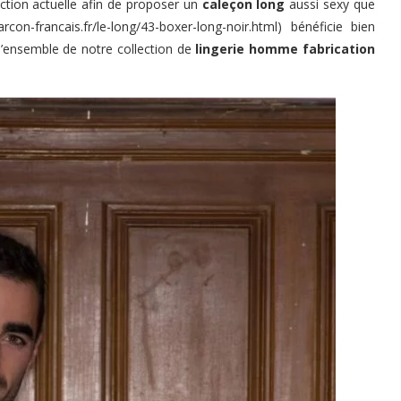
ection actuelle afin de proposer un
caleçon long
aussi sexy que
rcon-francais.fr/le-long/43-boxer-long-noir.html
) bénéficie bien
ensemble de notre collection de
lingerie homme fabrication