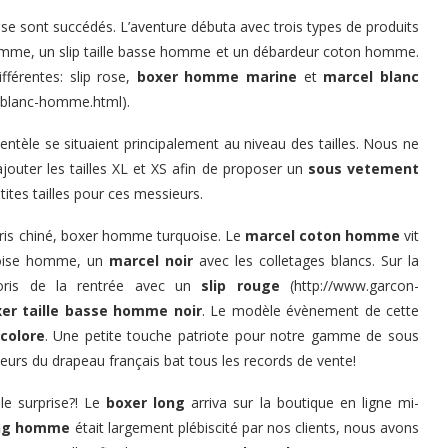
se sont succédés. L’aventure débuta avec trois types de produits
 homme, un slip taille basse homme et un débardeur coton homme.
fférentes: slip rose,
boxer homme marine
et
marcel blanc
r-blanc-homme.html
).
lientèle se situaient principalement au niveau des tailles. Nous ne
ajouter les tailles XL et XS afin de proposer un
sous vetement
ites tailles pour ces messieurs.
gris chiné, boxer homme turquoise. Le
marcel coton homme
vit
quoise homme, un
marcel noir
avec les colletages blancs. Sur la
loris de la rentrée avec un
slip rouge
(
http://www.garcon-
er taille basse homme noir
. Le modèle évènement de cette
icolore
. Une petite touche patriote pour notre gamme de sous
eurs du drapeau français bat tous les records de vente!
le surprise?! Le
boxer long
arriva sur la boutique en ligne mi-
ong homme
était largement plébiscité par nos clients, nous avons