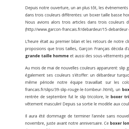
Depuis notre ouverture, un an plus tôt, les évènements 
dans trois couleurs différentes: un boxer taille basse
Nous avions alors trois articles dans trois couleurs di
(
http://www.garcon-francais.fr/debardeur/15-debardeu
L’heure était au premier bilan et les retours de notre c
proposions que trois tailles, Garçon Français décida d’
grande taille homme
et aussi des sous-vêtements pet
Au mois de mai de nouvelles couleurs apparurent: slip 
également ses couleurs s’étoffer: un débardeur tur
même période notre équipe travaillait sur les co
francais.fr/slips/39-slip-rouge-le-tombeur-.html
), un
box
rentrée de septembre fut le slip tricolore, le
boxer tr
vêtement masculin! Depuis sa sortie le modèle aux coul
Il aura été dommage de terminer l’année sans nouvel
novembre, juste avant notre anniversaire. Ce
boxer l